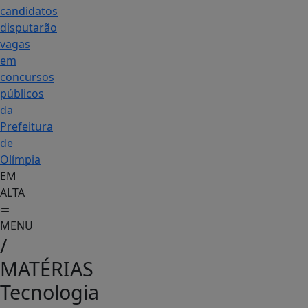
candidatos
disputarão
vagas
em
concursos
públicos
da
Prefeitura
de
Olímpia
EM
ALTA
MENU
/
MATÉRIAS
Tecnologia