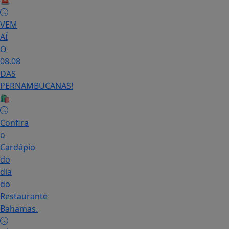
🚨
VEM
AÍ
O
08.08
DAS
PERNAMBUCANAS!
🛍️
Confira
o
Cardápio
do
dia
do
Restaurante
Bahamas.