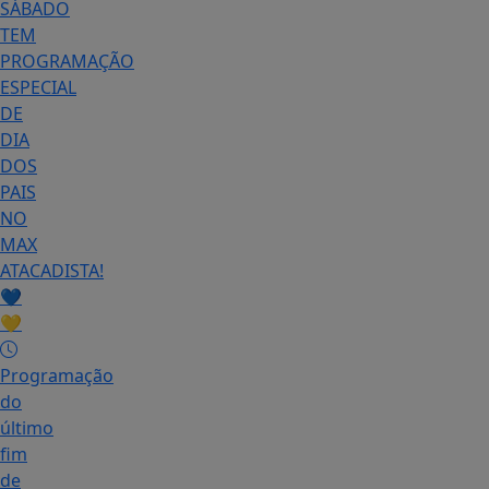
SÁBADO
TEM
PROGRAMAÇÃO
ESPECIAL
DE
DIA
DOS
PAIS
NO
MAX
ATACADISTA!
💙
💛
Programação
do
último
fim
de