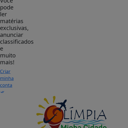
Você
pode
ler
matérias
exclusivas,
anunciar
classificados
e
muito
mais!
Criar
minha
conta