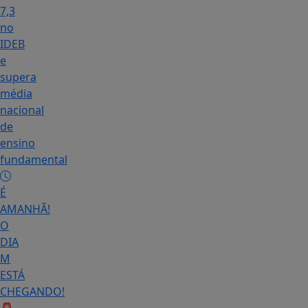
7,3
no
IDEB
e
supera
média
nacional
de
ensino
fundamental
É
AMANHÃ!
O
DIA
M
ESTÁ
CHEGANDO!