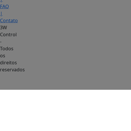
FAQ
|
Contato
3W
Control
-
Todos
os
direitos
reservados