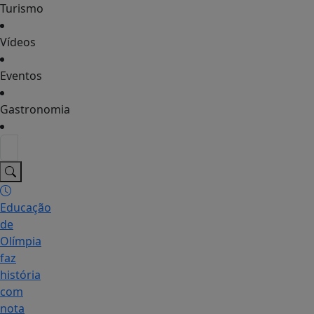
Turismo
Vídeos
Eventos
Gastronomia
Educação
de
Olímpia
faz
história
com
nota