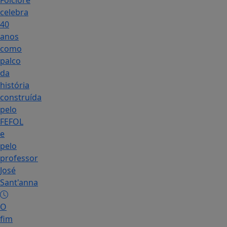
Folclore
celebra
40
anos
como
palco
da
história
construída
pelo
FEFOL
e
pelo
professor
José
Sant'anna
O
fim