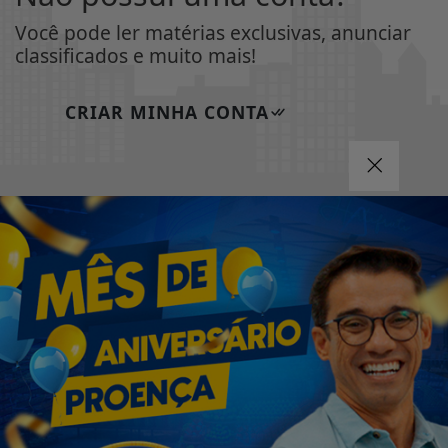
Você pode ler matérias exclusivas, anunciar
classificados e muito mais!
CRIAR MINHA CONTA
INÍCIO
|
SOBRE
|
PAINEL DO LEITOR
|
Termos de Uso e Privacidade