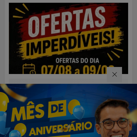
VISUALIZAR
07 DE AGO
SAÚDE
Cirurgias plásticas de mama no SUS
crescem mais de 50% em dez anos