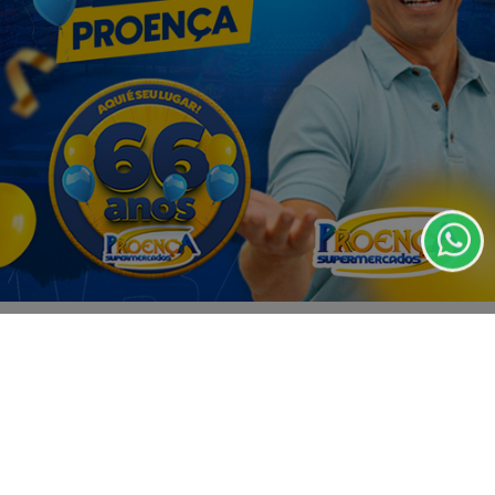
Termos de Uso e Privacidade
Esse site utiliza cookies para melhorar sua
experiência de navegação. Ao continuar o acesso,
entendemos que você concorda com nossos Termos
de Uso e Privacidade.
PARA MAIS INFORMAÇÕES,
ACESSE NOSSOS TERMOS
CLICANDO AQUI
PROSSEGUIR
VISUALIZAR
07 DE AGO
EDUCAÇÃO
Fies começa a convocar nesta sexta