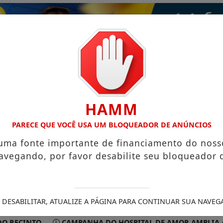
HAMM
PARECE QUE VOCÊ USA UM BLOQUEADOR DE ANÚNCIOS
 uma fonte importante de financiamento do noss
avegando, por favor desabilite seu bloqueador 
ISMO
VÍDEOS
EVENTOS
GASTRONOMIA
 DESABILITAR, ATUALIZE A PÁGINA PARA CONTINUAR SUA NAVEG
INTO
CAMPANHA DO HOSPITAL DE AMOR AMPLIA ACESSO 