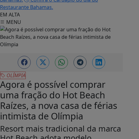
Hot Beach adota modelo
multipropriedade e abre venda
de frações
Olímpia Minha Cidade
16/12/2025 12:08
A-
A+
IMPRIMIR
REPORTAR ERROS
O primeiro hotel da marca Hot Beach, berço de uma
história que começou há duas décadas, inicia um
novo capítulo. O tradicional e premiadíssimo
Thermas Park Resort & Spa agora se chama Hot
Beach Raízes e passou a funcionar no modelo de
multipropriedade, permitindo que mais pessoas