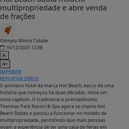
vivam a experiência de ter uma casa de férias em
Olímpia. Com a venda das frações imobiliárias
abertas, quem sempre sonhou em chamar um
cantinho da cidade dos parques aquáticos de “seu”
encontrará no Raízes uma oportunidade real,
acessível e com o charme de um resort intimista.
Neste formato, um único imóvel é compartilhado
entre vários proprietários, cada um com semanas
de uso garantidas ao longo do ano. É uma forma
inteligente de ter um espaço próprio em um
destino turístico desejado, sem os custos integrais
de compra e manutenção — e ainda com escritura,
possibilidade de revenda e transmissão por
herança. A multipropriedade já faz parte da
estratégia do Hot Beach Parques & Resorts, com
resultados de destaque em projetos como o Hot
Beach Suites e o Hot Beach You, que vai entregar
seus primeiros 304 apartamentos em 2027.