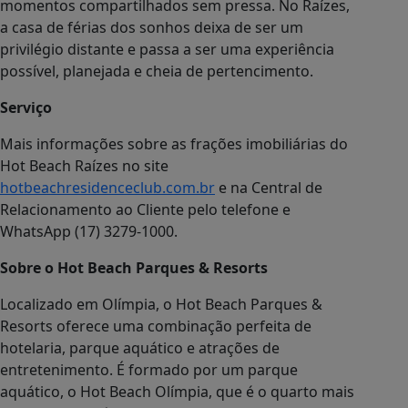
aquático, o Hot Beach Olímpia, que é o quarto mais
visitado da América Latina; um centro de
entretenimento noturno, que é a Vila Guarani; um
restaurante, o Terraço Hot Beach, e quatro resorts
em operação e mais um em construção -
atualmente, são 1.292 apartamentos e outros 800
estão em edificação. A empresa pertence ao Grupo
Ferrasa, da sociedade Ferrato e Sant’Anna, fundada
em 1981.
FONTE/CRÉDITOS:
Lettera Comunicação
FONTE/CRÉDITOS (IMAGEM DE CAPA):
Hot Beach
Parques & Resorts
Olímpia
Hot Beach Parques & Resorts
Hot Beach Raízes
Multipropriedade