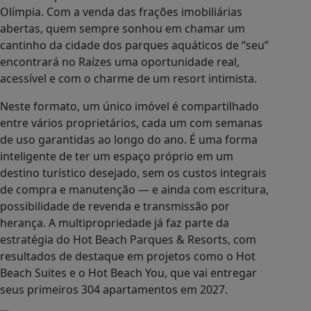
Agora, o resort mais simbólico da rede abraça esse
movimento alinhado às tendências globais da
hotelaria. A transição para o modelo
multipropriedade no Raízes vem acompanhada de
melhorias estruturais e de serviço, reforçando sua
vocação para ser uma hospedagem intimista,
sofisticada e acolhedora. Três categorias de quarto
- Essencial, Clássico e Premiun - as semanas ao
longo do ano são definidas por planos
diferenciados com foco em flexibilidade, conforto e
bem-estar.
São 48 apartamentos cercados por muito verde, um
refúgio íntimo dentro de Olímpia, mantendo viva a
essência acolhedora do antigo Thermas Park Resort