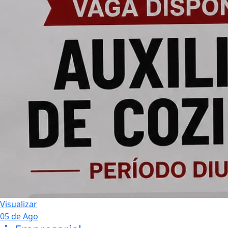
Empresarial
Quarta da Carne é no Proença
Supermercados!
Visualizar
05 de Ago
Empresarial
Confira o Cardápio do dia do
Restaurante Bahamas.
Visualizar
04 de Ago
Empresarial
Economize no abastecimento com
combustível de qualidade no David