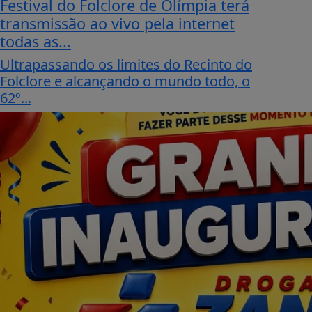
Empresarial
É NESTE SÁBADO! A GRANDE
INAUGURAÇÃO DA DROGARIA ZANINI
+ POPULAR! ❤️🎉
Chegou o grande dia de conhecer uma
nova opção em saúde, cuidado e
economia para...