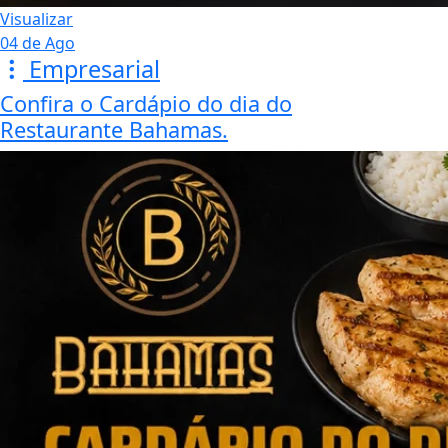
Visualizar
03 de Ago
Empresarial
A Festa dos Pais já começou no
Magalu! 🎉