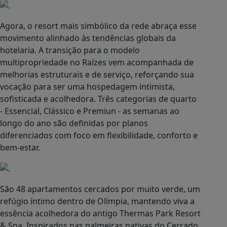
& Spa. Inspirados nas palmeiras nativas do Cerrado,
como o buriti, jerivá, butiá e macaúba, os
apartamentos do Hot Beach Raízes combinam
design autêntico, conforto e conexão com a
natureza. Ambientes exclusivos que traduzem o
Brasil com essência, sofisticação e bem-estar. As
unidades variam entre 39 m² e 44 m², sempre
mobiliadas, decoradas e equipadas com ar-
condicionado na sala e no quarto, além de smart TV.
O apartamento Essencial, com 39 m², acomoda até
quatro pessoas e oferece vista para o jardim. Já o
Clássico, com 44 m², recebe até cinco hóspedes com
o mesmo conforto ampliado. No topo da
experiência está o Prime, também de 44 m², mas
com varanda estendida e hidromassagem, ideal
para quem busca privacidade e um toque extra de