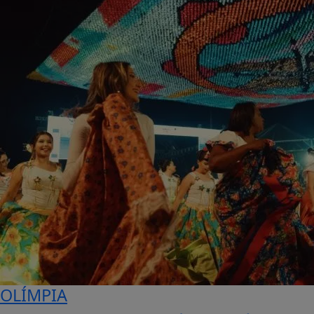
Festival do Folclore de Olímpia terá
transmissão ao vivo pela internet
todas as...
Ultrapassando os limites do Recinto do
Folclore e alcançando o mundo todo, o
62º...