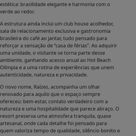
quem valoriza tempo de qualidade, silêncio bonito e
momentos compartilhados sem pressa. No Raízes,
a casa de férias dos sonhos deixa de ser um
privilégio distante e passa a ser uma experiência
possível, planejada e cheia de pertencimento.
Serviço
Mais informações sobre as frações imobiliárias do
Hot Beach Raízes no site
hotbeachresidenceclub.com.br
e na Central de
Relacionamento ao Cliente pelo telefone e
WhatsApp (17) 3279-1000.
Sobre o Hot Beach Parques & Resorts
Localizado em Olímpia, o Hot Beach Parques &
Resorts oferece uma combinação perfeita de
hotelaria, parque aquático e atrações de
entretenimento. É formado por um parque