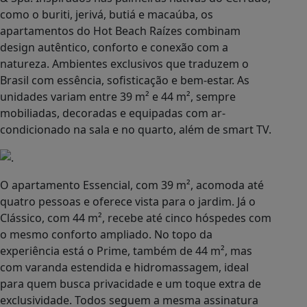
exclusividade. Todos seguem a mesma assinatura
estética: brasilidade elegante e harmonia com o
verde ao redor.
A estrutura ainda inclui um club house acolhedor,
sala de relacionamento exclusiva e gastronomia
brasileira do café ao jantar, tudo pensado para
reforçar a sensação de “casa de férias”. Ao adquirir
uma unidade, o visitante se torna parte desse
ambiente, ganhando acesso anual ao Hot Beach
Olímpia e a uma rotina de experiências que unem
autenticidade, natureza e privacidade.
O novo nome, Raízes, acompanha um olhar
renovado para aquilo que o espaço sempre
ofereceu: bem-estar, contato verdadeiro com a
natureza e uma hospitalidade que parece abraço. O
resort preserva uma atmosfera tranquila, quase
artesanal, onde cada detalhe foi pensado para