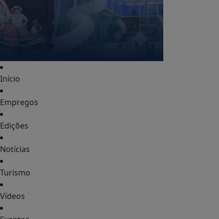
Eventos
Gastronomia
PASSO PONTO COMERCIAL EM UMA DAS
AVENIDAS MAIS MOVIMENTADAS DE OLÍMPIA
COMPLETO – PRONTO PARA OPERAR
Defesa Civil
recebe 10 kits de acolhimento ao frio para reforçar
Operação Inverno em Olímpia
Campanha do
Agasalho entra no último mês com arrecadação
recorde
A Festa dos Pais já começou no Magalu!
🎉
Abertura do 62º Festival do Folclore reúne 31
mil pessoas para celebrar a diversidade cultural
brasileira no Recinto
Segunda e Terça Verde é no
Proença!
Economize no abastecimento com
combustível de qualidade no David Oliveira Auto
Posto
Confira o Cardápio do dia do Restaurante