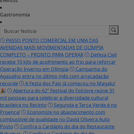
Bahamas.
Confira o Cardápio do dia do
Restaurante Bahamas.
EM ALTA
MENU
OLÍMPIA
Agora é possível comprar
uma fração do Hot Beach
Raízes, a nova casa de férias
intimista de Olímpia
Resort mais tradicional da marca