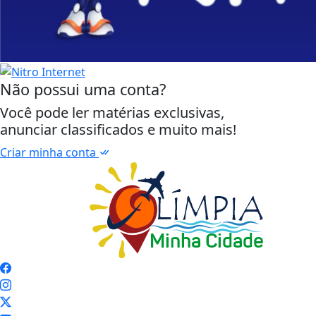
Início
|
Sobre
|
Painel do Leitor
|
Termos de Uso e Privacidade
|
FAQ
|
Contato
3W Control - Todos os direitos reservados