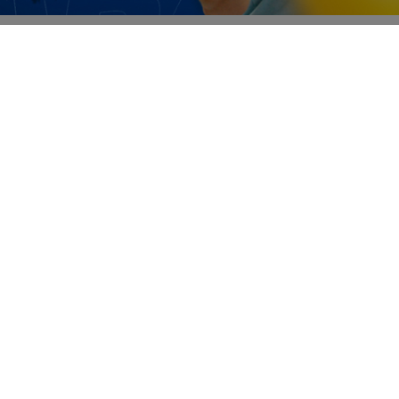
VISUALIZAR
03 DE AGO
EMPRESARIAL
A Festa dos Pais já começou no Magalu!
🎉