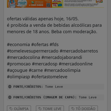
ofertas válidas apenas hoje, 16/05.
é proibida a venda de bebidas alcoólicas para
menores de 18 anos. Beba com moderação.
#economia
#ofertas
#fds
#tomelevesupermercado
#mercadobarretos
#mercadocolina
#mercadojaborandi
#promocao
#mercadosp
#mercadoonline
#açougue
#carne
#mercadoolimpia
#olimpiasp
#ofertastomeleve
FONTE/CRÉDITOS:
Tome Leve
FONTE/CRÉDITOS (IMAGEM DE CAPA):
Tome Leve
OLÍMPIA
TOME LEVE
TÔ DOIDÃO