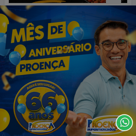
VISUALIZAR
03 DE AGO
OLÍMPIA
Defesa Civil recebe 10 kits de
acolhimento ao frio para reforçar
Operação...
Termos de Uso e Privacidade
Esse site utiliza cookies para melhorar sua
experiência de navegação. Ao continuar o acesso,
entendemos que você concorda com nossos Termos
de Uso e Privacidade.
PARA MAIS INFORMAÇÕES,
ACESSE NOSSOS TERMOS
CLICANDO AQUI
PROSSEGUIR