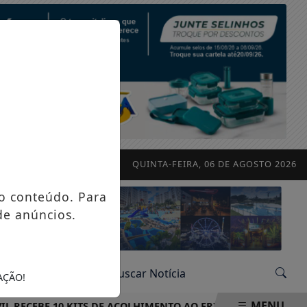
QUINTA-FEIRA, 06 DE AGOSTO 2026
o conteúdo. Para
de anúncios.
AÇÃO!
MENU
ECEBE 10 KITS DE ACOLHIMENTO AO FRIO PARA REFORÇAR OP