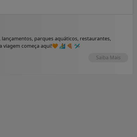
 lançamentos, parques aquáticos, restaurantes,
ua viagem começa aqui!🧡 🏄 🍕 🛩
Saiba Mais