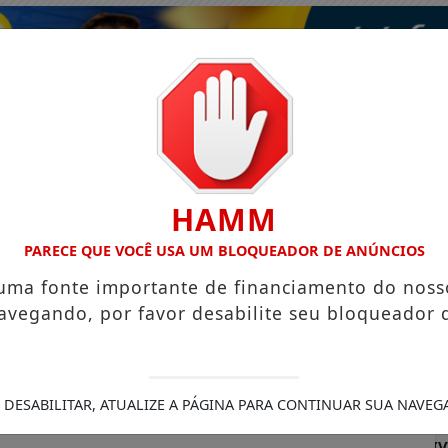
HAMM
PARECE QUE VOCÊ USA UM BLOQUEADOR DE ANÚNCIOS
 uma fonte importante de financiamento do noss
avegando, por favor desabilite seu bloqueador 
ISMO
VÍDEOS
EVENTOS
GASTRONOMIA
 DESABILITAR, ATUALIZE A PÁGINA PARA CONTINUAR SUA NAVEG
A COMPLETO – PRONTO PARA OPERAR
DEFESA CIVIL REC