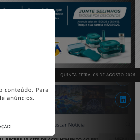
QUINTA-FEIRA, 06 DE AGOSTO 2026
o conteúdo. Para
de anúncios.
AÇÃO!
MENU
EBE 10 KITS DE ACOLHIMENTO AO FRIO PARA REFORÇAR OPER