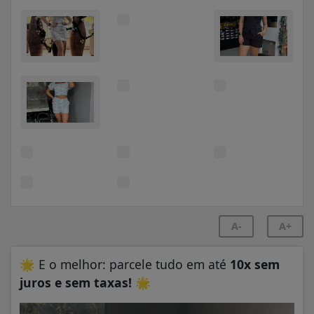
A-
A+
🌟
E o melhor: parcele tudo em até
10x sem
juros e sem taxas!
🌟