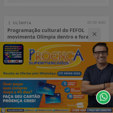
05 DE AGO
OLÍMPIA
Programação cultural do FEFOL
movimenta Olímpia dentro e fora do
recinto
Termos de Uso e Privacidade
Esse site utiliza cookies para melhorar sua
experiência de navegação. Ao continuar o acesso,
entendemos que você concorda com nossos Termos
de Uso e Privacidade.
PARA MAIS INFORMAÇÕES,
ACESSE NOSSOS TERMOS
CLICANDO AQUI
PROSSEGUIR