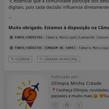
“É essencial que a comunidade participe dos deb
digitais, pois cada decisão influencia diretamente
--
Muito obrigado. Estamos à disposição na Câma
FONTE/CRÉDITOS:
Câmara Municipal/Leonardo Concon
FONTE/CRÉDITOS (IMAGEM DE CAPA):
Câmara Municipa
OLÍMPIA
CÂMARA MUNICIPAL
Publicado por:
Olímpia Minha Cidade
📍Conheça Olímpia, novidades,
passeios e muito mais.😄 🧡S