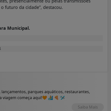
ates, presencialmente ou pelas transmissões
 o futuro da cidade”, destacou.
ra Municipal.
l
 lançamentos, parques aquáticos, restaurantes,
ua viagem começa aqui!🧡 🏄 🍕 🛩
Saiba Mais