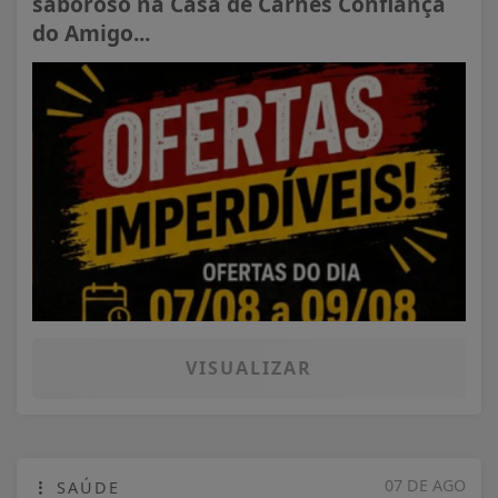
saboroso na Casa de Carnes Confiança
do Amigo...
VISUALIZAR
07 DE AGO
SAÚDE