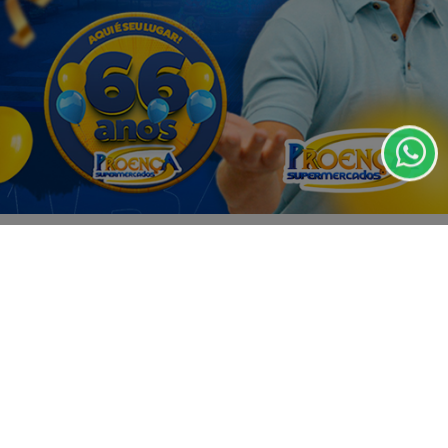
07 DE AGO
EDUCAÇÃO
Termos de Uso e Privacidade
Fies começa a convocar nesta sexta
Esse site utiliza cookies para melhorar sua
estudantes em lista de espera
experiência de navegação. Ao continuar o acesso,
entendemos que você concorda com nossos Termos
de Uso e Privacidade.
PARA MAIS INFORMAÇÕES,
ACESSE NOSSOS TERMOS
CLICANDO AQUI
PROSSEGUIR
VISUALIZAR