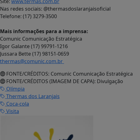
Site:
www.termas.com.br
Nas redes sociais: @thermasdoslaranjaisoficial
Telefone: (17) 3279-3500
Mais informações para a imprensa:
Comunic Comunicação Estratégica
Igor Galante (17) 99791-1216
Jussara Bette (17) 98151-0659
thermas@comunic.com.br
FONTE/CRÉDITOS:
Comunic Comunicação Estratégica
FONTE/CRÉDITOS (IMAGEM DE CAPA):
Divulgação
Olímpia
Thermas dos Laranjais
Coca-cola
Visita