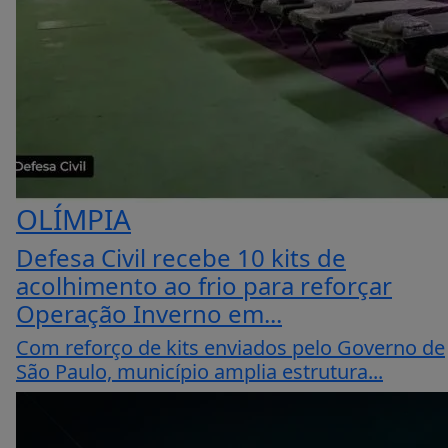
OLÍMPIA
Defesa Civil recebe 10 kits de
acolhimento ao frio para reforçar
Operação Inverno em...
Com reforço de kits enviados pelo Governo de
São Paulo, município amplia estrutura...