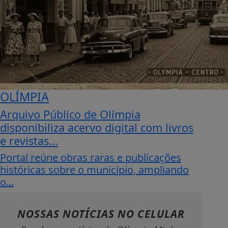
OLÍMPIA
Arquivo Público de Olímpia
disponibiliza acervo digital com livros
e revistas...
Portal reúne obras raras e publicações
históricas sobre o município, ampliando
o...
NOSSAS NOTÍCIAS
NO CELULAR