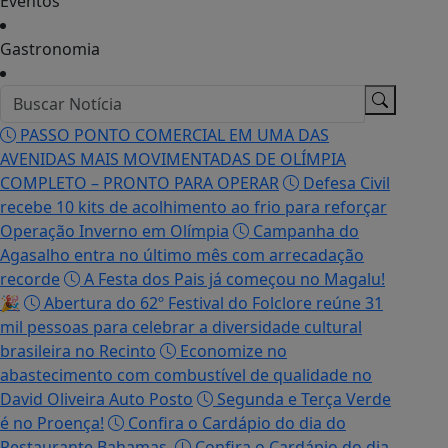
Eventos
Gastronomia
PASSO PONTO COMERCIAL EM UMA DAS
AVENIDAS MAIS MOVIMENTADAS DE OLÍMPIA
COMPLETO – PRONTO PARA OPERAR
Defesa Civil
recebe 10 kits de acolhimento ao frio para reforçar
Operação Inverno em Olímpia
Campanha do
Agasalho entra no último mês com arrecadação
recorde
A Festa dos Pais já começou no Magalu!
🎉
Abertura do 62º Festival do Folclore reúne 31
mil pessoas para celebrar a diversidade cultural
brasileira no Recinto
Economize no
abastecimento com combustível de qualidade no
David Oliveira Auto Posto
Segunda e Terça Verde
é no Proença!
Confira o Cardápio do dia do
Restaurante Bahamas.
Confira o Cardápio do dia