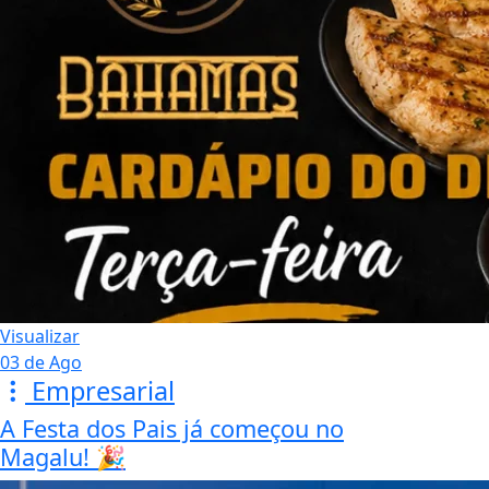
Visualizar
03 de Ago
Empresarial
A Festa dos Pais já começou no
Magalu! 🎉