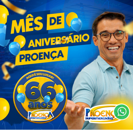
Termos de Uso e Privacidade
Esse site utiliza cookies para melhorar sua
experiência de navegação. Ao continuar o acesso,
entendemos que você concorda com nossos Termos
de Uso e Privacidade.
PARA MAIS INFORMAÇÕES,
ACESSE NOSSOS TERMOS
CLICANDO AQUI
PROSSEGUIR
MENU
ÃO ESPECIAL DE DIA DOS PAIS NO MAX ATACADISTA! 💙💛