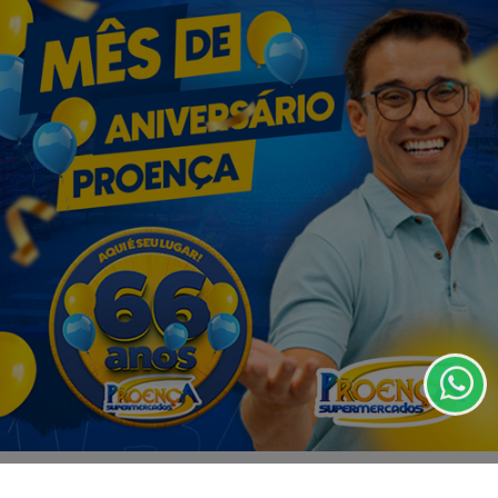
VISUALIZAR
07 DE AGO
EDUCAÇÃO
Fies começa a convocar nesta sexta
estudantes em lista de espera
Termos de Uso e Privacidade
Esse site utiliza cookies para melhorar sua
experiência de navegação. Ao continuar o acesso,
entendemos que você concorda com nossos Termos
de Uso e Privacidade.
PARA MAIS INFORMAÇÕES,
ACESSE NOSSOS TERMOS
CLICANDO AQUI
PROSSEGUIR