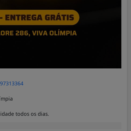
997313364
límpia
idade todos os dias.