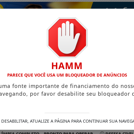
HAMM
PARECE QUE VOCÊ USA UM BLOQUEADOR DE ANÚNCIOS
 uma fonte importante de financiamento do noss
avegando, por favor desabilite seu bloqueador 
ISMO
VÍDEOS
EVENTOS
GASTRONOMIA
 DESABILITAR, ATUALIZE A PÁGINA PARA CONTINUAR SUA NAVEG
A COMPLETO – PRONTO PARA OPERAR
DEFESA CIVIL REC