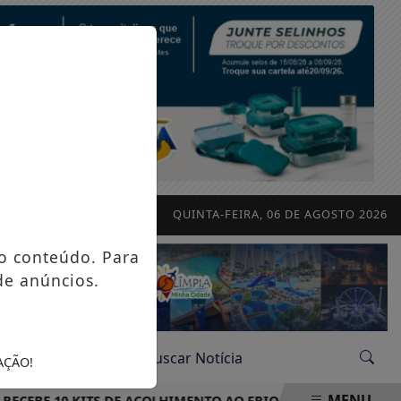
QUINTA-FEIRA, 06 DE AGOSTO 2026
o conteúdo. Para
de anúncios.
AÇÃO!
MENU
EBE 10 KITS DE ACOLHIMENTO AO FRIO PARA REFORÇAR OPER