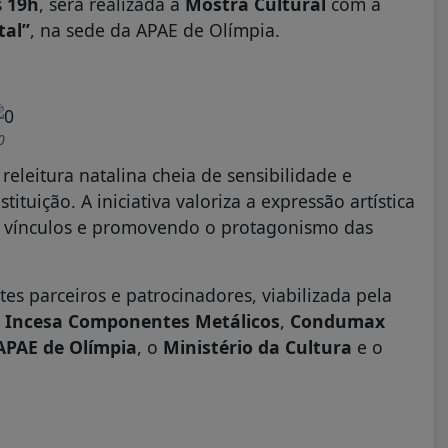
s
19h
, será realizada a
Mostra Cultural
com a
tal”
, na sede da APAE de Olímpia.
0
leitura natalina cheia de sensibilidade e
ituição. A iniciativa valoriza a expressão artística
do vínculos e promovendo o protagonismo das
es parceiros e patrocinadores, viabilizada pela
,
Incesa Componentes Metálicos
,
Condumax
APAE de Olímpia
, o
Ministério da Cultura
e o