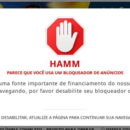
HAMM
PARECE QUE VOCÊ USA UM BLOQUEADOR DE ANÚNCIOS
 uma fonte importante de financiamento do noss
avegando, por favor desabilite seu bloqueador 
ISMO
VÍDEOS
EVENTOS
GASTRONOMIA
 DESABILITAR, ATUALIZE A PÁGINA PARA CONTINUAR SUA NAVEG
A COMPLETO – PRONTO PARA OPERAR
DEFESA CIVIL REC