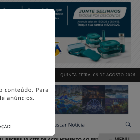
QUINTA-FEIRA, 06 DE AGOSTO 2026
o conteúdo. Para
de anúncios.
AÇÃO!
MENU
EBE 10 KITS DE ACOLHIMENTO AO FRIO PARA REFORÇAR OPE