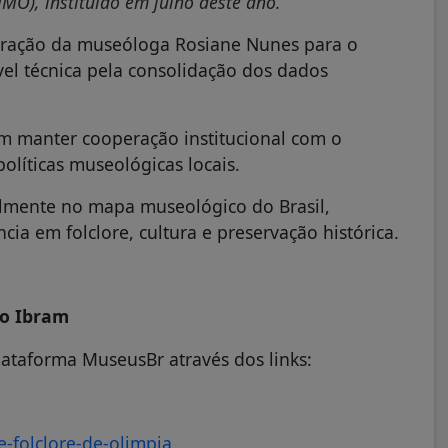
O), instituído em julho deste ano.
boração da museóloga Rosiane Nunes para o
ável técnica pela consolidação dos dados
em manter cooperação institucional com o
líticas museológicas locais.
ialmente no mapa museológico do Brasil,
ia em folclore, cultura e preservação histórica.
do Ibram
ataforma MuseusBr através dos links:
-folclore-de-olimpia