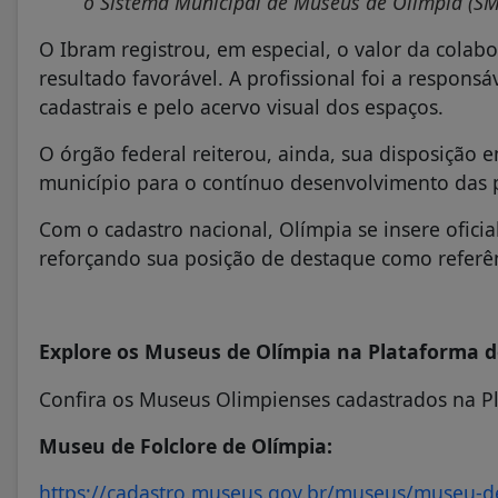
o Sistema Municipal de Museus de Olímpia (SMM
O Ibram registrou, em especial, o valor da cola
resultado favorável. A profissional foi a respons
cadastrais e pelo acervo visual dos espaços.
O órgão federal reiterou, ainda, sua disposição 
município para o contínuo desenvolvimento das po
Com o cadastro nacional, Olímpia se insere ofic
reforçando sua posição de destaque como referênc
Explore os Museus de Olímpia na Plataforma 
Confira os Museus Olimpienses cadastrados na Pl
Museu de Folclore de Olímpia:
https://cadastro.museus.gov.br/museus/museu-de