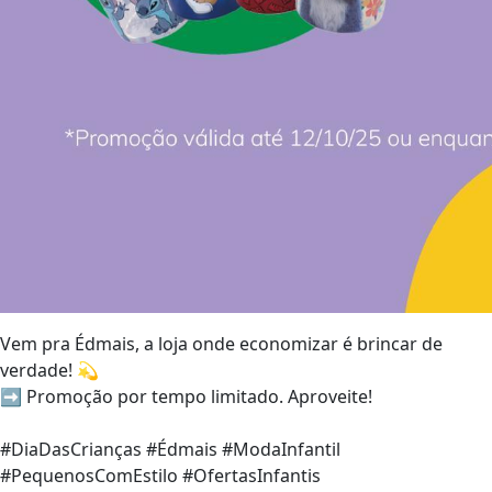
Vem pra Édmais, a loja onde economizar é brincar de
verdade!
💫
➡️
Promoção por tempo limitado. Aproveite!
#DiaDasCrianças #Édmais #ModaInfantil
#PequenosComEstilo #OfertasInfantis