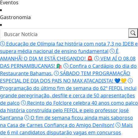
Eventos
Gastronomia
Educação de Olímpia faz história com nota 7,3 no IDEB e
supera média nacional de ensino fundamental
É
AMANHÃ! O DIA M ESTÁ CHEGANDO! 🚨
VEM AÍ O 08.08
DAS PERNAMBUCANAS! 🛍️
Confira o Cardápio do dia do
Restaurante Bahamas.
SÁBADO TEM PROGRAMAÇÃO
ESPECIAL DE DIA DOS PAIS NO MAX ATACADISTA! 💙💛
Programação do último fim de semana do 62º FEFOL inclui
grande peregrinação, desfile e cerca de 50 apresentações
de palco
Recinto do Folclore celebra 40 anos como palco
da história construída pelo FEFOL e pelo professor José
Sant'anna
O fim de semana ficou ainda mais saboroso
na Casa de Carnes Confiança do Amigo Denilson!
Mais
de 6 mil candidatos disputarão vagas em concursos