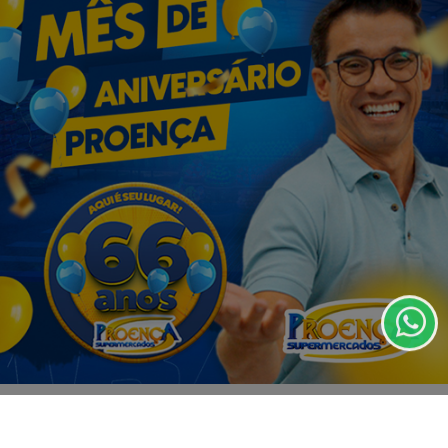
07 DE AGO
EDUCAÇÃO
Fies começa a convocar nesta sexta
estudantes em lista de espera
Termos de Uso e Privacidade
Esse site utiliza cookies para melhorar sua
experiência de navegação. Ao continuar o acesso,
entendemos que você concorda com nossos Termos
de Uso e Privacidade.
PARA MAIS INFORMAÇÕES,
ACESSE NOSSOS TERMOS
CLICANDO AQUI
PROSSEGUIR