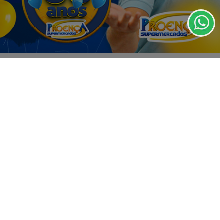
de Uso e Privacidade.
PARA MAIS INFORMAÇÕES,
ACESSE NOSSOS TERMOS
CLICANDO AQUI
PROSSEGUIR
07 DE AGO
EMPRESARIAL
SÁBADO TEM PROGRAMAÇÃO ESPECIAL
DE DIA DOS PAIS NO MAX ATACADISTA!
💙💛