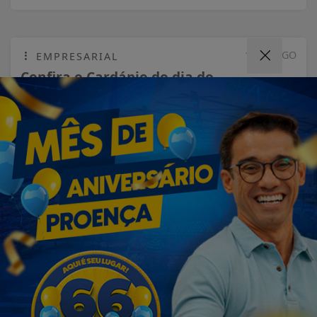
10 DE AGO
EMPRESARIAL
Confira o Cardápio do dia do
Restaurante Bahamas.
Termos de Uso e Privacidade
Esse site utiliza cookies para melhorar sua
experiência de navegação. Ao continuar o acesso,
entendemos que você concorda com nossos Termos
VISUALIZAR