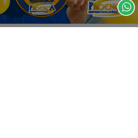
PARA MAIS INFORMAÇÕES,
ACESSE NOSSOS TERMOS
CLICANDO AQUI
PROSSEGUIR
VISUALIZAR
07 DE AGO
SAÚDE
Cirurgias plásticas de mama no SUS
crescem mais de 50% em dez anos