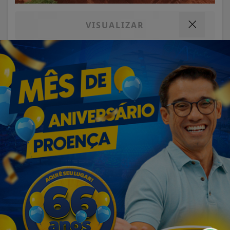
VISUALIZAR
07 DE AGO
OLÍMPIA
Defesa Civil e Secretaria de Segurança
participam de Encontro regional sobre...
Termos de Uso e Privacidade
Esse site utiliza cookies para melhorar sua
experiência de navegação. Ao continuar o acesso,
entendemos que você concorda com nossos Termos
de Uso e Privacidade.