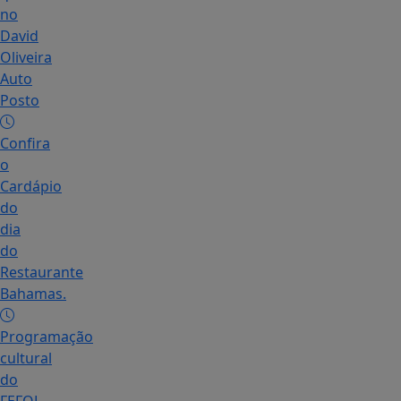
no
David
Oliveira
Auto
Posto
Confira
o
Cardápio
do
dia
do
Restaurante
Bahamas.
Programação
cultural
do