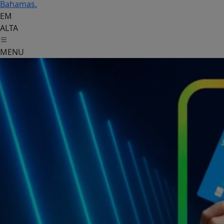
Bahamas.
EM
ALTA
MENU