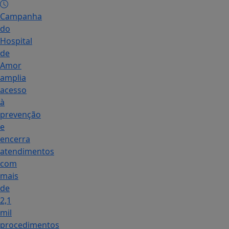
Campanha
do
Hospital
de
Amor
amplia
acesso
à
prevenção
e
encerra
atendimentos
com
mais
de
2,1
mil
procedimentos