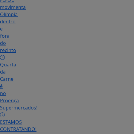
FEFOL
movimenta
Olímpia
dentro
e
fora
do
recinto
Quarta
da
Carne
é
no
Proença
Supermercados!
ESTAMOS
CONTRATANDO!