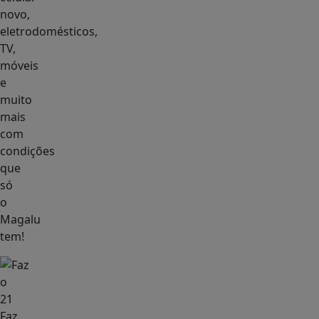
novo,
eletrodomésticos,
TV,
móveis
e
muito
mais
com
condições
que
só
o
Magalu
tem!
Faz