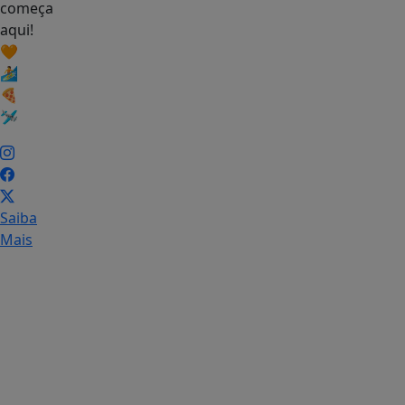
começa
aqui!
🧡
🏄
🍕
🛩
Saiba
Mais