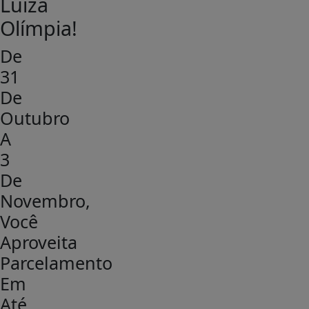
Luiza
Olímpia!
De
31
De
Outubro
A
3
De
Novembro,
Você
Aproveita
Parcelamento
Em
Até