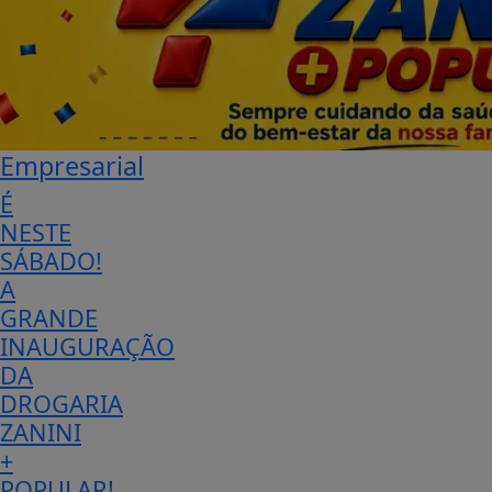
Empresarial
É
NESTE
SÁBADO!
A
GRANDE
INAUGURAÇÃO
DA
DROGARIA
ZANINI
+
POPULAR!