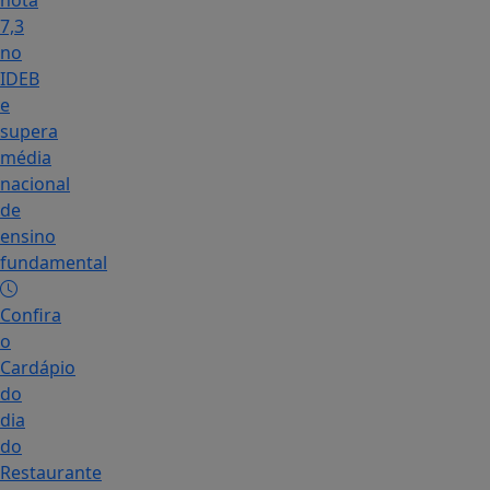
nota
7,3
no
IDEB
e
supera
média
nacional
de
ensino
fundamental
Confira
o
Cardápio
do
dia
do
Restaurante