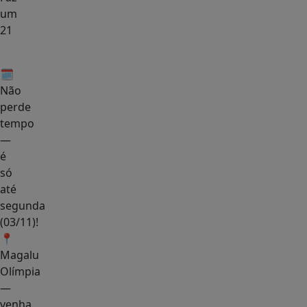
um
21
🗓️
Não
perde
tempo
—
é
só
até
segunda
(03/11)!
📍
Magalu
Olímpia
—
venha