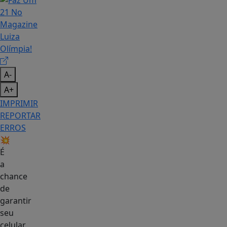
A-
A+
IMPRIMIR
REPORTAR
ERROS
💥
É
a
chance
de
garantir
seu
celular