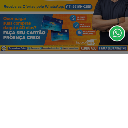
Esse site utiliza cookies para melhorar sua
experiência de navegação. Ao continuar o acesso,
entendemos que você concorda com nossos Termos
de Uso e Privacidade.
VISUALIZAR
PARA MAIS INFORMAÇÕES,
ACESSE NOSSOS TERMOS
CLICANDO AQUI
PROSSEGUIR
05 DE AGO
OLÍMPIA
Campanha do Hospital de Amor amplia
acesso à prevenção e encerra
atendimentos...