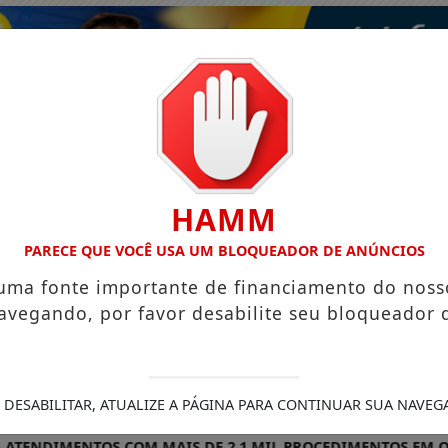
HAMM
PARECE QUE VOCÊ USA UM BLOQUEADOR DE ANÚNCIOS
 uma fonte importante de financiamento do noss
avegando, por favor desabilite seu bloqueador 
ISMO
VÍDEOS
EVENTOS
GASTRONOMIA
 DESABILITAR, ATUALIZE A PÁGINA PARA CONTINUAR SUA NAVEG
IMENTOS COM MAIS DE 2,1 MIL PROCEDIMENTOS EM OLÍMPIA