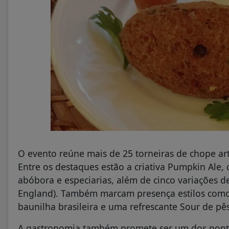
O evento reúne mais de 25 torneiras de chope arte
Entre os destaques estão a criativa Pumpkin Ale,
abóbora e especiarias, além de cinco variações d
England). Também marcam presença estilos como 
baunilha brasileira e uma refrescante Sour de p
A gastronomia também promete ser um dos pontos