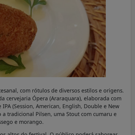
sanal, com rótulos de diversos estilos e origens.
 da cervejaria Ópera (Araraquara), elaborada com
e IPA (Session, American, English, Double e New
a tradicional Pilsen, uma Stout com cumaru e
êssego e morango.
 altos do festival. O público poderá saborear