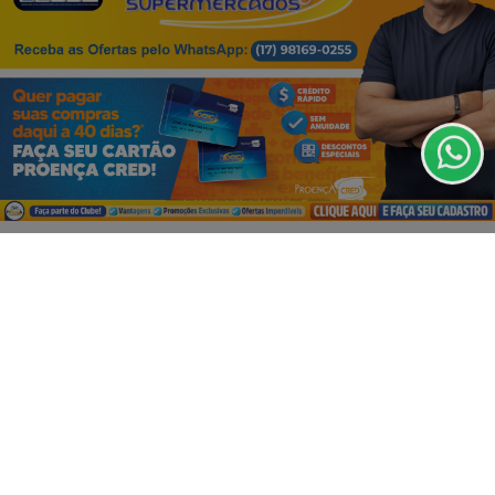
Termos de Uso e Privacidade
Esse site utiliza cookies para melhorar sua
experiência de navegação. Ao continuar o acesso,
entendemos que você concorda com nossos Termos
de Uso e Privacidade.
PARA MAIS INFORMAÇÕES,
ACESSE NOSSOS TERMOS
CLICANDO AQUI
PROSSEGUIR
VISUALIZAR
07 DE AGO
EMPRESARIAL
É HOJE! O DIA M DO MAX ATACADISTA! 🚨