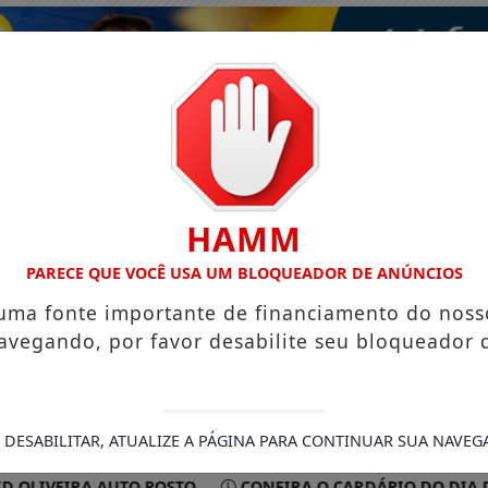
HAMM
PARECE QUE VOCÊ USA UM BLOQUEADOR DE ANÚNCIOS
 uma fonte importante de financiamento do noss
avegando, por favor desabilite seu bloqueador 
ISMO
VÍDEOS
EVENTOS
GASTRONOMIA
 DESABILITAR, ATUALIZE A PÁGINA PARA CONTINUAR SUA NAVEG
EIRA AUTO POSTO
CONFIRA O CARDÁPIO DO DIA DO RE