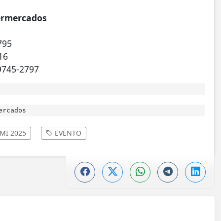
ermercados
795
16
9745-2797
ercados
MI 2025
EVENTO