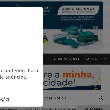
DOMINGO, 09 DE AGOSTO 2026
o conteúdo. Para
de anúncios.
AÇÃO!
MENU
ÇÃO ESPECIAL DE DIA DOS PAIS NO MAX ATACADISTA! 💙💛