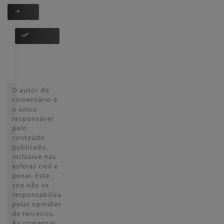
Login
Cadastre-
se
O autor do
comentário é
o único
responsável
pelo
conteúdo
publicado,
inclusive nas
esferas civil e
penal. Este
site não se
responsabiliza
pelas opiniões
de terceiros.
Ao comentar,