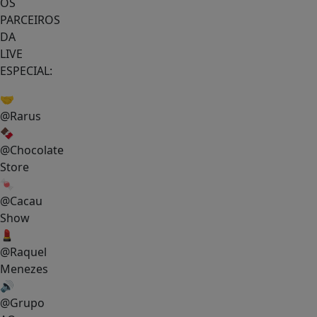
OS
PARCEIROS
DA
LIVE
ESPECIAL:
🤝
@Rarus
🍫
@Chocolate
Store
🍬
@Cacau
Show
💄
@Raquel
Menezes
🔊
@Grupo