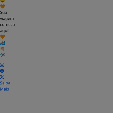
😄
🧡
Sua
viagem
começa
aqui!
🧡
🏄
🍕
🛩
Saiba
Mais