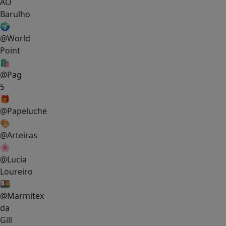
AO
Barulho
🌍
@World
Point
🛍
@Pag
5
🎁
@Papeluche
🎨
@Arteiras
🌸
@Lucia
Loureiro
🍱
@Marmitex
da
Gill