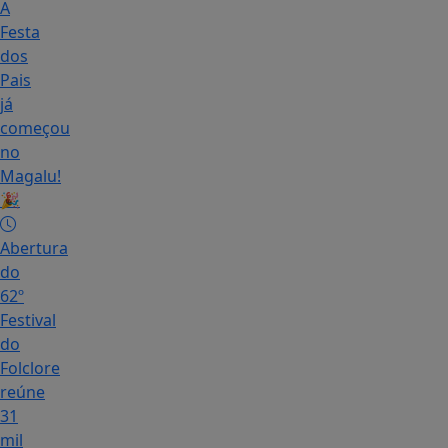
A
Festa
dos
Pais
já
começou
no
Magalu!
🎉
Abertura
do
62º
Festival
do
Folclore
reúne
31
mil