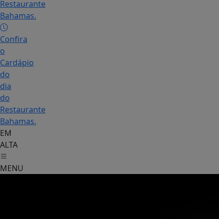
Restaurante
Bahamas.
Confira
o
Cardápio
do
dia
do
Restaurante
Bahamas.
EM
ALTA
MENU