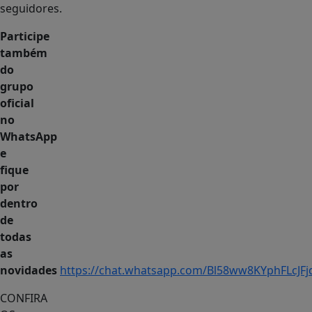
seguidores.
Participe
também
do
grupo
oficial
no
WhatsApp
e
fique
por
dentro
de
todas
as
novidades
https://chat.whatsapp.com/Bl58ww8KYphFLcJFj
CONFIRA