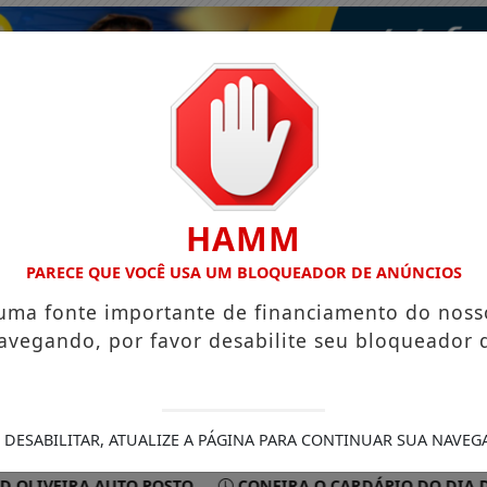
HAMM
PARECE QUE VOCÊ USA UM BLOQUEADOR DE ANÚNCIOS
 uma fonte importante de financiamento do noss
avegando, por favor desabilite seu bloqueador 
ISMO
VÍDEOS
EVENTOS
GASTRONOMIA
 DESABILITAR, ATUALIZE A PÁGINA PARA CONTINUAR SUA NAVEG
EIRA AUTO POSTO
CONFIRA O CARDÁPIO DO DIA DO RES