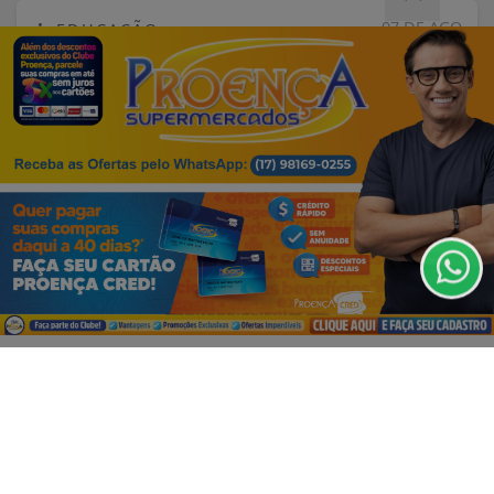
07 DE AGO
EDUCAÇÃO
Fies começa a convocar nesta sexta
estudantes em lista de espera
Termos de Uso e Privacidade
Esse site utiliza cookies para melhorar sua
experiência de navegação. Ao continuar o acesso,
entendemos que você concorda com nossos Termos
de Uso e Privacidade.
PARA MAIS INFORMAÇÕES,
ACESSE NOSSOS TERMOS
CLICANDO AQUI
PROSSEGUIR
VISUALIZAR