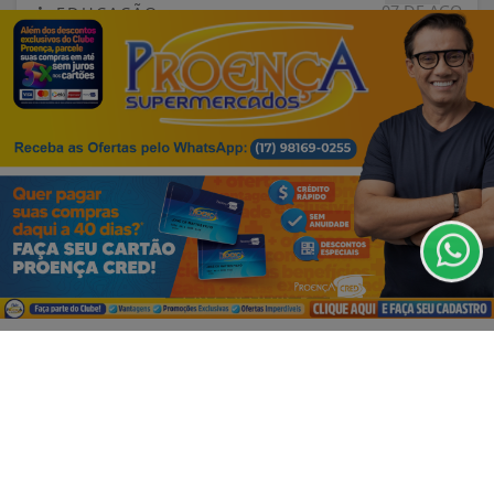
07 DE AGO
EDUCAÇÃO
Fies começa a convocar nesta sexta
estudantes em lista de espera
Termos de Uso e Privacidade
Esse site utiliza cookies para melhorar sua
experiência de navegação. Ao continuar o acesso,
entendemos que você concorda com nossos Termos
de Uso e Privacidade.
PARA MAIS INFORMAÇÕES,
ACESSE NOSSOS TERMOS
CLICANDO AQUI
PROSSEGUIR
VISUALIZAR