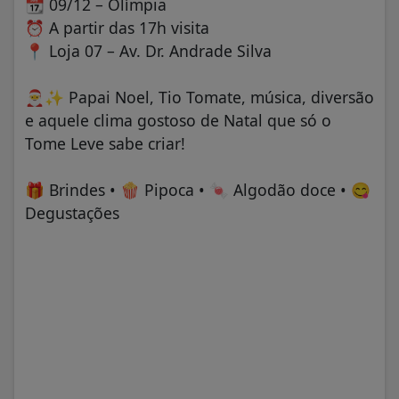
📆
09/12 – Olímpia
⏰
A partir das 17h visita
📍
Loja 07 – Av. Dr. Andrade Silva
🎅
✨
Papai Noel, Tio Tomate, música, diversão
e aquele clima gostoso de Natal que só o
Tome Leve sabe criar!
🎁
Brindes •
🍿
Pipoca •
🍬
Algodão doce •
😋
Degustações