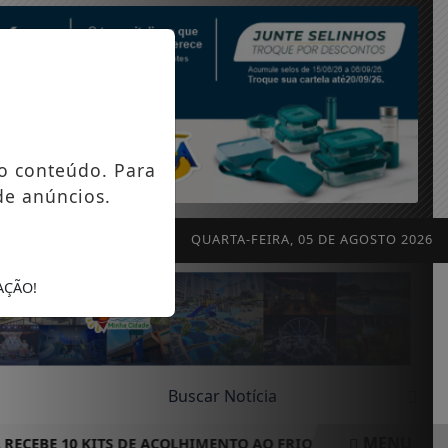
o conteúdo. Para
de anúncios.
QUARTA-FEIRA, 05 DE AGOSTO 2026
AÇÃO!
MENU
CEBE 10 KITS DE ACOLHIMENTO AO FRIO PARA REFORÇAR OPE