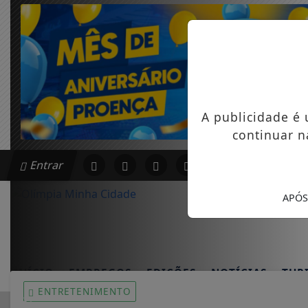
A publicidade é
continuar n
Entrar
APÓS
INÍCIO
EMPREGOS
EDIÇÕES
NOTÍCIAS
TUR
ENTRETENIMENTO
EM ALTA
CIAL EM UMA DAS AVENIDAS MAIS MOVIMENTADAS DE OLÍMP