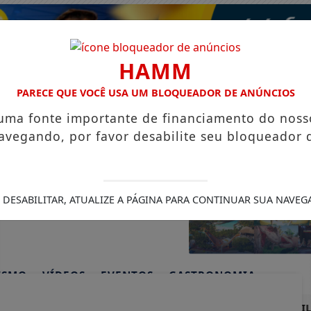
HAMM
PARECE QUE VOCÊ USA UM BLOQUEADOR DE ANÚNCIOS
 uma fonte importante de financiamento do noss
avegando, por favor desabilite seu bloqueador 
 DESABILITAR, ATUALIZE A PÁGINA PARA CONTINUAR SUA NAVEG
ISMO
VÍDEOS
EVENTOS
GASTRONOMIA
IA COMPLETO – PRONTO PARA OPERAR
DEFESA CIVIL RE