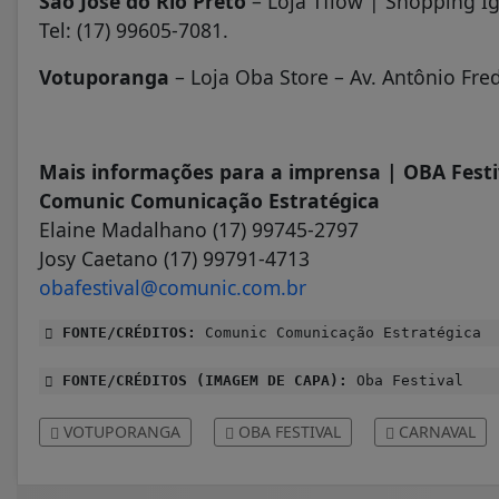
São José do Rio Preto
– Loja Tflow | Shopping Igu
Tel: (17) 99605-7081.
Votuporanga
– Loja Oba Store – Av. Antônio Fred
Mais informações para a imprensa | OBA Festi
Comunic Comunicação Estratégica
Elaine Madalhano (17) 99745-2797
Josy Caetano (17) 99791-4713
obafestival@comunic.com.br
FONTE/CRÉDITOS:
Comunic Comunicação Estratégica
FONTE/CRÉDITOS (IMAGEM DE CAPA):
Oba Festival
VOTUPORANGA
OBA FESTIVAL
CARNAVAL