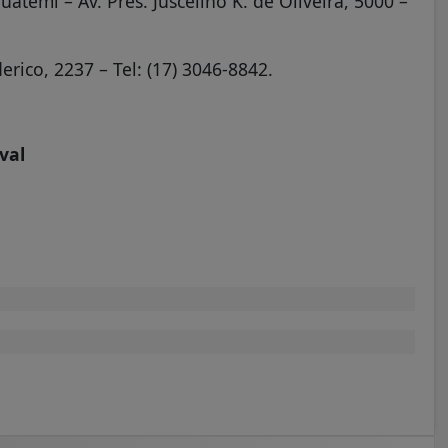
atemi – Av. Pres. Juscelino K. de Oliveira, 5000 –
erico, 2237 – Tel: (17) 3046-8842.
val