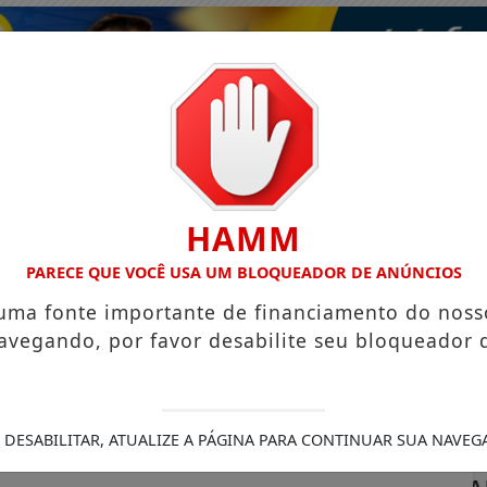
HAMM
PARECE QUE VOCÊ USA UM BLOQUEADOR DE ANÚNCIOS
 uma fonte importante de financiamento do noss
avegando, por favor desabilite seu bloqueador 
ISMO
VÍDEOS
EVENTOS
GASTRONOMIA
 DESABILITAR, ATUALIZE A PÁGINA PARA CONTINUAR SUA NAVEG
IVEIRA AUTO POSTO
CONFIRA O CARDÁPIO DO DIA DO 