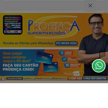
04 DE AGO
EMPRESARIAL
Confira o Cardápio do dia do
Restaurante Bahamas.
Termos de Uso e Privacidade
Esse site utiliza cookies para melhorar sua
experiência de navegação. Ao continuar o acesso,
entendemos que você concorda com nossos Termos
de Uso e Privacidade.
PARA MAIS INFORMAÇÕES,
ACESSE NOSSOS TERMOS
CLICANDO AQUI
PROSSEGUIR
VISUALIZAR