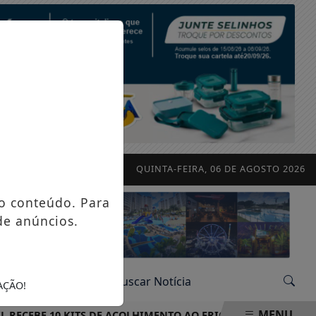
QUINTA-FEIRA, 06 DE AGOSTO 2026
o conteúdo. Para
de anúncios.
AÇÃO!
MENU
EBE 10 KITS DE ACOLHIMENTO AO FRIO PARA REFORÇAR OPE