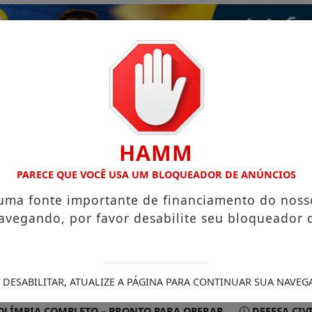
HAMM
PARECE QUE VOCÊ USA UM BLOQUEADOR DE ANÚNCIOS
 uma fonte importante de financiamento do noss
avegando, por favor desabilite seu bloqueador 
ISMO
VÍDEOS
EVENTOS
GASTRONOMIA
 DESABILITAR, ATUALIZE A PÁGINA PARA CONTINUAR SUA NAVEG
A COMPLETO – PRONTO PARA OPERAR
DEFESA CIVIL REC