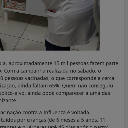
pia, aproximadamente 15 mil pessoas fazem parte
ão. Com a campanha realizada no sábado, o
 pessoas vacinadas, o que corresponde a cerca
nização, ainda faltam 65%. Quem não conseguiu
úblico-alvo, ainda pode comparecer a uma das
izante.
cinação contra a Influenza é voltada
ituídos por crianças (de 6 meses a 5 anos, 11
tantes e puérperas (até 45 dias após o parto),