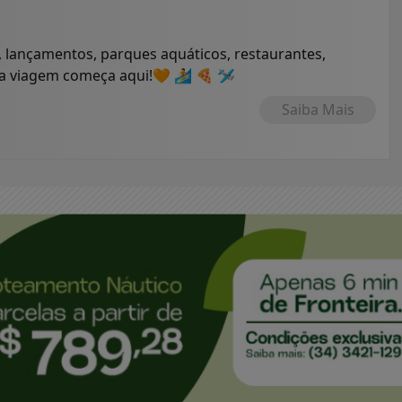
 lançamentos, parques aquáticos, restaurantes,
ua viagem começa aqui!🧡 🏄 🍕 🛩
Saiba Mais