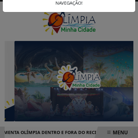
NAVEGAÇÃO!
MENU
TA OLÍMPIA DENTRO E FORA DO RECINTO
CAMPANHA DO