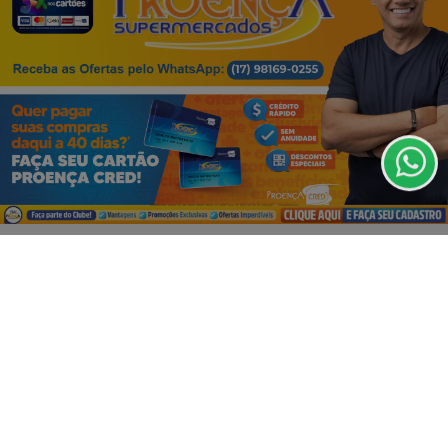
06 DE AGO
EMPRESARIAL
Termos de Uso e Privacidade
O GRITO DA CORUJA VEM AÍ! 🌙🔥
Esse site utiliza cookies para melhorar sua
experiência de navegação. Ao continuar o acesso,
entendemos que você concorda com nossos Termos
de Uso e Privacidade.
PARA MAIS INFORMAÇÕES,
ACESSE NOSSOS TERMOS
CLICANDO AQUI
PROSSEGUIR
VISUALIZAR
06 DE AGO