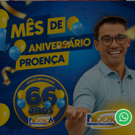
VISUALIZAR
05 DE AGO
EMPRESARIAL
Confira o Cardápio do dia do
Termos de Uso e Privacidade
Restaurante Bahamas.
Esse site utiliza cookies para melhorar sua
experiência de navegação. Ao continuar o acesso,
entendemos que você concorda com nossos Termos
de Uso e Privacidade.
PARA MAIS INFORMAÇÕES,
ACESSE NOSSOS TERMOS
CLICANDO AQUI
PROSSEGUIR