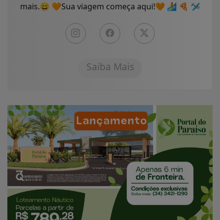
mais.😄 🧡Sua viagem começa aqui!🧡 🏄 🍕 🛩
Saiba Mais