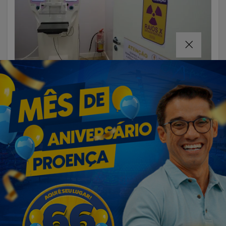
VISUALIZAR
07 DE AGO
EDUCAÇÃO
Fies começa a convocar nesta sexta
estudantes em lista de espera
Termos de Uso e Privacidade
Esse site utiliza cookies para melhorar sua
experiência de navegação. Ao continuar o acesso,
entendemos que você concorda com nossos Termos