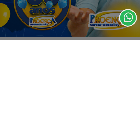
de Uso e Privacidade.
PARA MAIS INFORMAÇÕES,
ACESSE NOSSOS TERMOS
CLICANDO AQUI
PROSSEGUIR
VISUALIZAR
07 DE AGO
EMPRESARIAL
É HOJE! O DIA M DO MAX ATACADISTA! 🚨