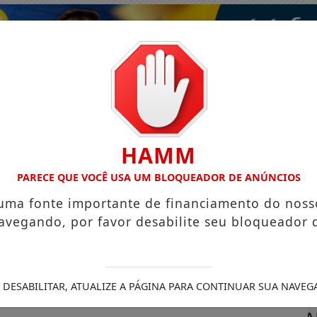
HAMM
PARECE QUE VOCÊ USA UM BLOQUEADOR DE ANÚNCIOS
 uma fonte importante de financiamento do noss
avegando, por favor desabilite seu bloqueador 
ISMO
VÍDEOS
EVENTOS
GASTRONOMIA
 DESABILITAR, ATUALIZE A PÁGINA PARA CONTINUAR SUA NAVEG
IVEIRA AUTO POSTO
CONFIRA O CARDÁPIO DO DIA DO R