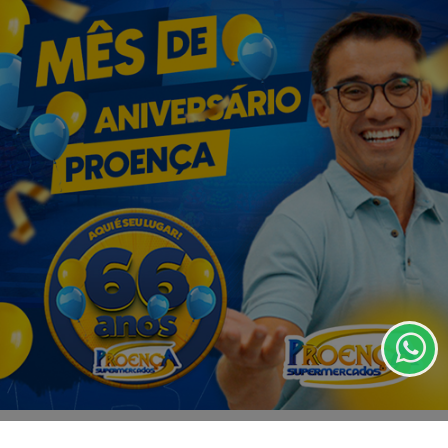
Termos de Uso e Privacidade
Esse site utiliza cookies para melhorar sua
experiência de navegação. Ao continuar o acesso,
VISUALIZAR
entendemos que você concorda com nossos Termos
de Uso e Privacidade.
PARA MAIS INFORMAÇÕES,
ACESSE NOSSOS TERMOS
CLICANDO AQUI
PROSSEGUIR
05 DE AGO
OLÍMPIA
Programação cultural do FEFOL