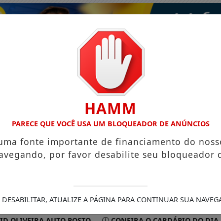
HAMM
PARECE QUE VOCÊ USA UM BLOQUEADOR DE ANÚNCIOS
 uma fonte importante de financiamento do noss
avegando, por favor desabilite seu bloqueador 
ISMO
VÍDEOS
EVENTOS
GASTRONOMIA
 DESABILITAR, ATUALIZE A PÁGINA PARA CONTINUAR SUA NAVEG
VEIRA AUTO POSTO
CONFIRA O CARDÁPIO DO DIA DO R