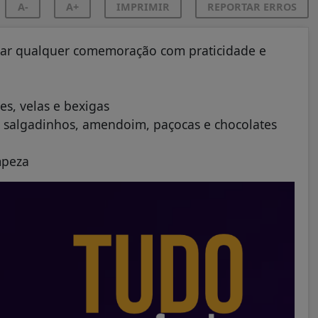
A-
A+
IMPRIMIR
REPORTAR ERROS
tar qualquer comemoração com praticidade e
es, velas e bexigas
las, salgadinhos, amendoim, paçocas e chocolates
mpeza