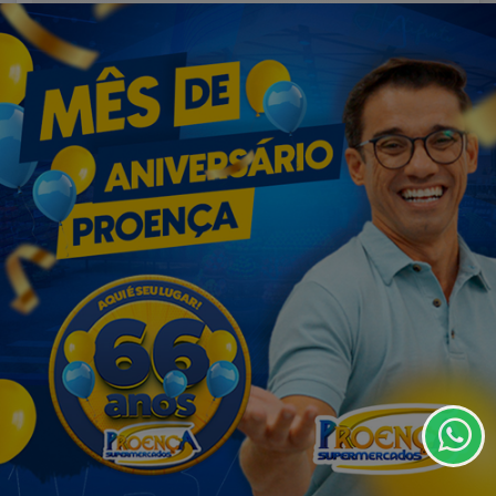
VISUALIZAR
07 DE AGO
EMPRESARIAL
É HOJE! O DIA M DO MAX ATACADISTA! 🚨
Termos de Uso e Privacidade
Esse site utiliza cookies para melhorar sua
experiência de navegação. Ao continuar o acesso,
entendemos que você concorda com nossos Termos
de Uso e Privacidade.
PARA MAIS INFORMAÇÕES,
ACESSE NOSSOS TERMOS
CLICANDO AQUI
PROSSEGUIR