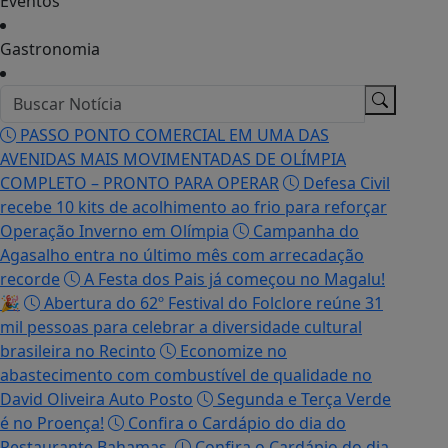
Eventos
Gastronomia
PASSO PONTO COMERCIAL EM UMA DAS
AVENIDAS MAIS MOVIMENTADAS DE OLÍMPIA
COMPLETO – PRONTO PARA OPERAR
Defesa Civil
recebe 10 kits de acolhimento ao frio para reforçar
Operação Inverno em Olímpia
Campanha do
Agasalho entra no último mês com arrecadação
recorde
A Festa dos Pais já começou no Magalu!
🎉
Abertura do 62º Festival do Folclore reúne 31
mil pessoas para celebrar a diversidade cultural
brasileira no Recinto
Economize no
abastecimento com combustível de qualidade no
David Oliveira Auto Posto
Segunda e Terça Verde
é no Proença!
Confira o Cardápio do dia do
Restaurante Bahamas.
Confira o Cardápio do dia