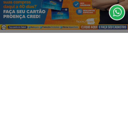
de Uso e Privacidade.
PARA MAIS INFORMAÇÕES,
ACESSE NOSSOS TERMOS
CLICANDO AQUI
PROSSEGUIR
VISUALIZAR
07 DE AGO
EMPRESARIAL
É HOJE! O DIA M DO MAX ATACADISTA! 🚨