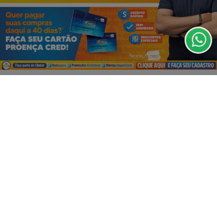
experiência de navegação. Ao continuar o acesso,
entendemos que você concorda com nossos Termos
de Uso e Privacidade.
PARA MAIS INFORMAÇÕES,
ACESSE NOSSOS TERMOS
CLICANDO AQUI
PROSSEGUIR
VISUALIZAR
07 DE AGO
EMPRESARIAL
É HOJE! O DIA M DO MAX ATACADISTA! 🚨