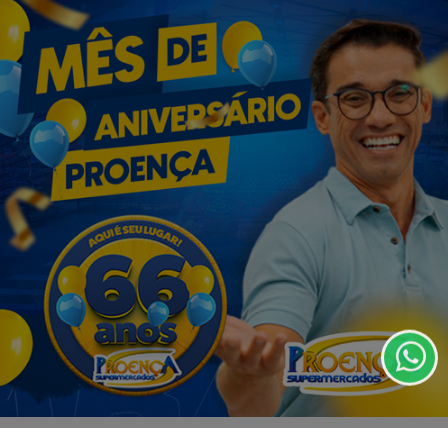
VISUALIZAR
07 DE AGO
EDUCAÇÃO
Fies começa a convocar nesta sexta
estudantes em lista de espera
Termos de Uso e Privacidade
Esse site utiliza cookies para melhorar sua
experiência de navegação. Ao continuar o acesso,
entendemos que você concorda com nossos Termos
de Uso e Privacidade.
PARA MAIS INFORMAÇÕES,
ACESSE NOSSOS TERMOS
CLICANDO AQUI
PROSSEGUIR