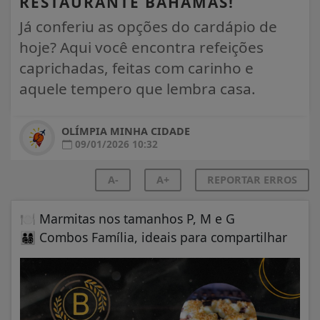
RESTAURANTE BAHAMAS!
Já conferiu as opções do cardápio de
hoje? Aqui você encontra refeições
caprichadas, feitas com carinho e
aquele tempero que lembra casa.
OLÍMPIA MINHA CIDADE
09/01/2026 10:32
A-
A+
REPORTAR ERROS
🍽️
Marmitas nos tamanhos P, M e G
👨‍👩‍👧‍👦
Combos Família, ideais para compartilhar