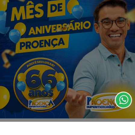
VISUALIZAR
07 DE AGO
EDUCAÇÃO
Fies começa a convocar nesta sexta
estudantes em lista de espera
Termos de Uso e Privacidade
Esse site utiliza cookies para melhorar sua
experiência de navegação. Ao continuar o acesso,
entendemos que você concorda com nossos Termos
de Uso e Privacidade.
PARA MAIS INFORMAÇÕES,
ACESSE NOSSOS TERMOS
CLICANDO AQUI
PROSSEGUIR