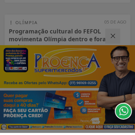
05 DE AGO
OLÍMPIA
Programação cultural do FEFOL
movimenta Olímpia dentro e fora do
recinto
Termos de Uso e Privacidade
Esse site utiliza cookies para melhorar sua
experiência de navegação. Ao continuar o acesso,
entendemos que você concorda com nossos Termos
de Uso e Privacidade.
PARA MAIS INFORMAÇÕES,
ACESSE NOSSOS TERMOS
CLICANDO AQUI
PROSSEGUIR